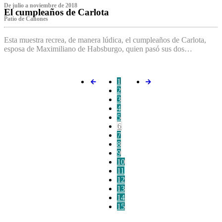
De julio a noviembre de 2018
El cumpleaños de Carlota
Patio de Cañones
Esta muestra recrea, de manera lúdica, el cumpleaños de Carlota,
esposa de Maximiliano de Habsburgo, quien pasó sus dos…
1
2
3
4
5
6
7
8
9
10
11
12
13
14
15