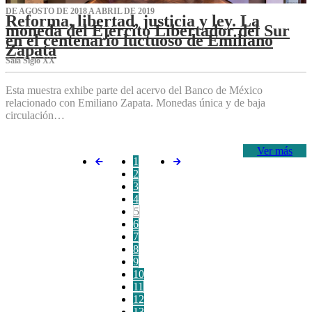
DE AGOSTO DE 2018 A ABRIL DE 2019
Reforma, libertad, justicia y ley. La
moneda del Ejército Libertador del Sur
en el centenario luctuoso de Emiliano
Zapata
Sala Siglo XX
Esta muestra exhibe parte del acervo del Banco de México
relacionado con Emiliano Zapata. Monedas única y de baja
circulación…
Ver más
1
2
3
4
5
6
7
8
9
10
11
12
13