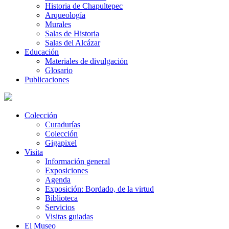
Historia de Chapultepec
Arqueología
Murales
Salas de Historia
Salas del Alcázar
Educación
Materiales de divulgación
Glosario
Publicaciones
Colección
Curadurías
Colección
Gigapixel
Visita
Información general
Exposiciones
Agenda
Exposición: Bordado, de la virtud
Biblioteca
Servicios
Visitas guiadas
El Museo