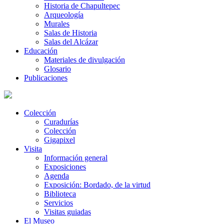
Historia de Chapultepec
Arqueología
Murales
Salas de Historia
Salas del Alcázar
Educación
Materiales de divulgación
Glosario
Publicaciones
Colección
Curadurías
Colección
Gigapixel
Visita
Información general
Exposiciones
Agenda
Exposición: Bordado, de la virtud
Biblioteca
Servicios
Visitas guiadas
El Museo