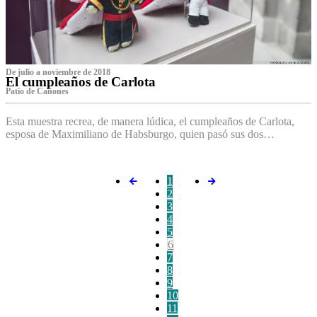
De julio a noviembre de 2018
El cumpleaños de Carlota
Patio de Cañones
Esta muestra recrea, de manera lúdica, el cumpleaños de Carlota,
esposa de Maximiliano de Habsburgo, quien pasó sus dos…
1
2
3
4
5
6
7
8
9
10
11