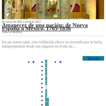
De enero de 2011 a abril de 2012
Amanecer de una nación: de Nueva
España a México, 1765-1836
Salas de historia
En sus nueve salas, esta exhibición ofrece un recorrido por la lucha
independentista desde sus orígenes en el año de…
Ver más
1
2
3
4
5
6
7
8
9
10
11