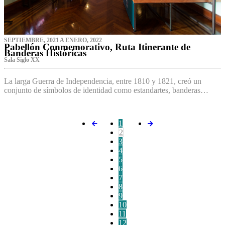
SEPTIEMBRE, 2021 A ENERO, 2022
Pabellón Conmemorativo, Ruta Itinerante de
Banderas Históricas
Sala Siglo XX
La larga Guerra de Independencia, entre 1810 y 1821, creó un
conjunto de símbolos de identidad como estandartes, banderas…
1
2
3
4
5
6
7
8
9
10
11
12