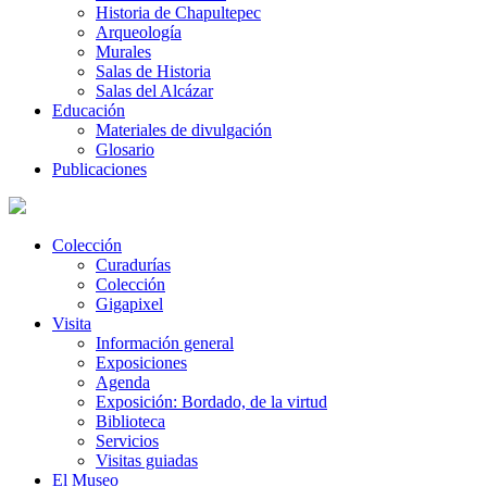
Historia de Chapultepec
Arqueología
Murales
Salas de Historia
Salas del Alcázar
Educación
Materiales de divulgación
Glosario
Publicaciones
Colección
Curadurías
Colección
Gigapixel
Visita
Información general
Exposiciones
Agenda
Exposición: Bordado, de la virtud
Biblioteca
Servicios
Visitas guiadas
El Museo