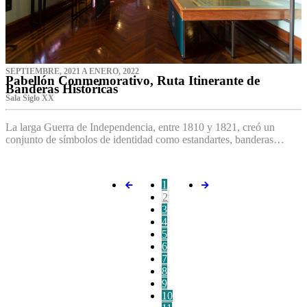
SEPTIEMBRE, 2021 A ENERO, 2022
Pabellón Conmemorativo, Ruta Itinerante de
Banderas Históricas
Sala Siglo XX
La larga Guerra de Independencia, entre 1810 y 1821, creó un
conjunto de símbolos de identidad como estandartes, banderas…
1
2
3
4
5
6
7
8
9
10