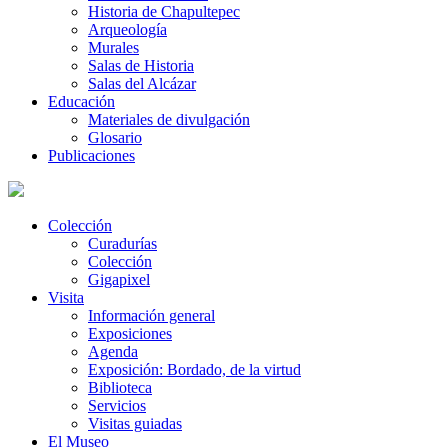
Historia de Chapultepec
Arqueología
Murales
Salas de Historia
Salas del Alcázar
Educación
Materiales de divulgación
Glosario
Publicaciones
Colección
Curadurías
Colección
Gigapixel
Visita
Información general
Exposiciones
Agenda
Exposición: Bordado, de la virtud
Biblioteca
Servicios
Visitas guiadas
El Museo