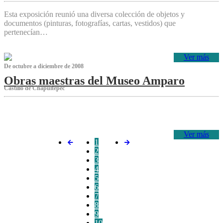
Esta exposición reunió una diversa colección de objetos y
documentos (pinturas, fotografías, cartas, vestidos) que
pertenecían…
Ver más
De octubre a diciembre de 2008
Obras maestras del Museo Amparo
Castillo de Chapultepec
‌
Ver más
1
2
3
4
5
6
7
8
9
10