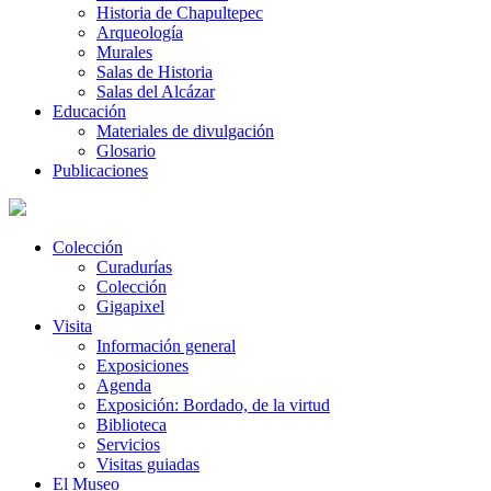
Historia de Chapultepec
Arqueología
Murales
Salas de Historia
Salas del Alcázar
Educación
Materiales de divulgación
Glosario
Publicaciones
Colección
Curadurías
Colección
Gigapixel
Visita
Información general
Exposiciones
Agenda
Exposición: Bordado, de la virtud
Biblioteca
Servicios
Visitas guiadas
El Museo