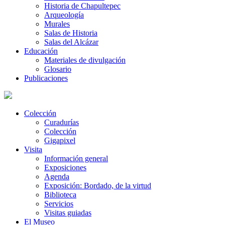
Historia de Chapultepec
Arqueología
Murales
Salas de Historia
Salas del Alcázar
Educación
Materiales de divulgación
Glosario
Publicaciones
Colección
Curadurías
Colección
Gigapixel
Visita
Información general
Exposiciones
Agenda
Exposición: Bordado, de la virtud
Biblioteca
Servicios
Visitas guiadas
El Museo