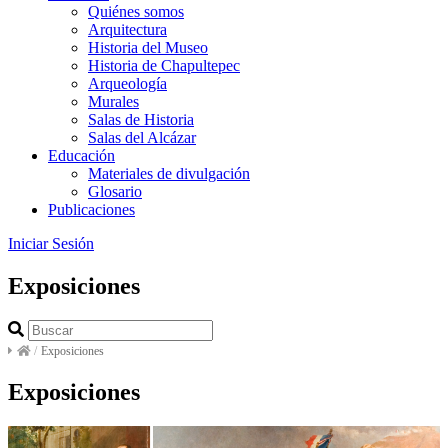
Quiénes somos
Arquitectura
Historia del Museo
Historia de Chapultepec
Arqueología
Murales
Salas de Historia
Salas del Alcázar
Educación
Materiales de divulgación
Glosario
Publicaciones
Iniciar Sesión
Exposiciones
/
Exposiciones
Exposiciones