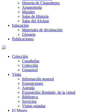
Historia de Chapultepec
Arqueología
Murales
Salas de Historia
Salas del Alcázar
Educación
Materiales de divulgación
Glosario
Publicaciones
Colección
Curadurías
Colección
Gigapixel
Visita
Información general
Exposiciones
Agenda
Exposición: Bordado, de la virtud
Biblioteca
Servicios
Visitas guiadas
El Museo