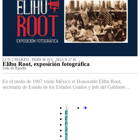
LUN 2 MARZO - DOM 30 JUL 2023, 9-17 H.
Elihu Root, exposición fotográfica
Sala de Batalla
En el otoño de 1907 visitó México el Honorable Elihu Root,
secretario de Estado de los Estados Unidos y jefe del Gabinete…
1
2
3
4
5
6