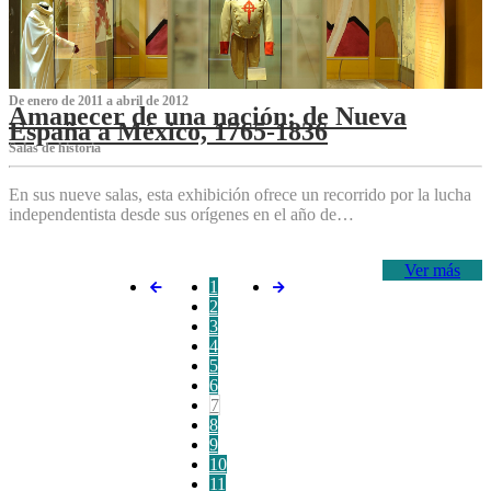
De enero de 2011 a abril de 2012
Amanecer de una nación: de Nueva
España a México, 1765-1836
Salas de historia
En sus nueve salas, esta exhibición ofrece un recorrido por la lucha
independentista desde sus orígenes en el año de…
Ver más
1
2
3
4
5
6
7
8
9
10
11