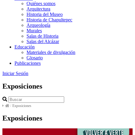
Quiénes somos
Arquitectura
Historia del Museo
Historia de Chapultepec
Arqueología
Murales
Salas de Historia
Salas del Alcázar
Educación
Materiales de divulgación
Glosario
Publicaciones
Iniciar Sesión
Exposiciones
/
Exposiciones
Exposiciones