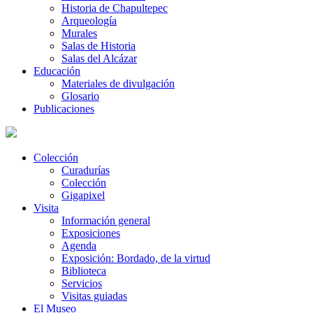
Historia de Chapultepec
Arqueología
Murales
Salas de Historia
Salas del Alcázar
Educación
Materiales de divulgación
Glosario
Publicaciones
Colección
Curadurías
Colección
Gigapixel
Visita
Información general
Exposiciones
Agenda
Exposición: Bordado, de la virtud
Biblioteca
Servicios
Visitas guiadas
El Museo