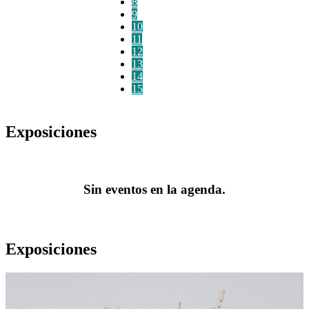
8
9
10
11
12
13
14
15
Exposiciones
Sin eventos en la agenda.
Exposiciones