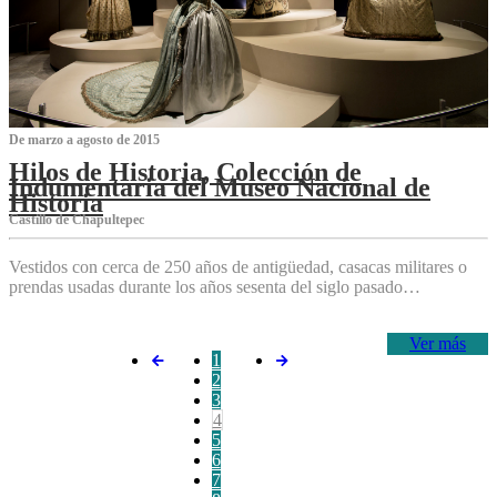
De marzo a agosto de 2015
Hilos de Historia, Colección de
Indumentaria del Museo Nacional de
Historia
Castillo de Chapultepec
Vestidos con cerca de 250 años de antigüedad, casacas militares o
prendas usadas durante los años sesenta del siglo pasado…
Ver más
1
2
3
4
5
6
7