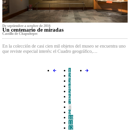
De septiembre a octubre de 2016
Un centenario de miradas
Castillo de Chapultepec
En la colección de casi cien mil objetos del museo se encuentra uno
que reviste especial interés: el Cuadro geográfico,…
1
2
3
4
5
6
7
8
9
10
11
12