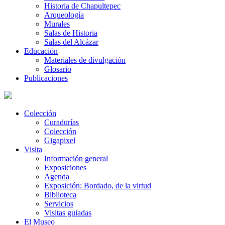
Historia de Chapultepec
Arqueología
Murales
Salas de Historia
Salas del Alcázar
Educación
Materiales de divulgación
Glosario
Publicaciones
Colección
Curadurías
Colección
Gigapixel
Visita
Información general
Exposiciones
Agenda
Exposición: Bordado, de la virtud
Biblioteca
Servicios
Visitas guiadas
El Museo