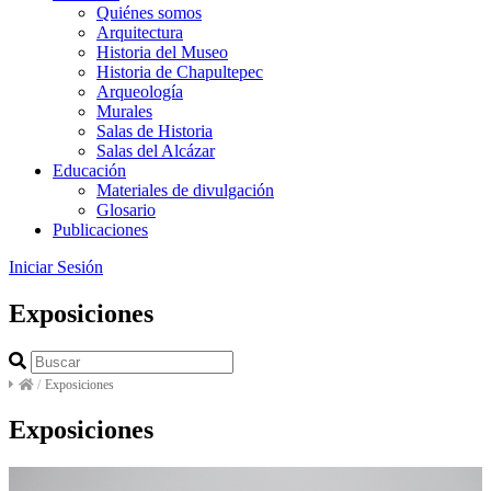
Quiénes somos
Arquitectura
Historia del Museo
Historia de Chapultepec
Arqueología
Murales
Salas de Historia
Salas del Alcázar
Educación
Materiales de divulgación
Glosario
Publicaciones
Iniciar Sesión
Exposiciones
/
Exposiciones
Exposiciones