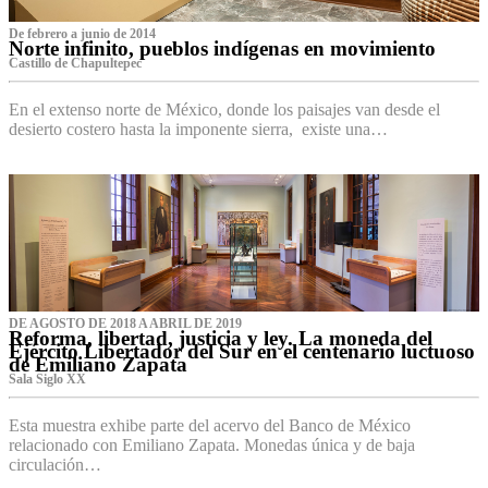
De febrero a junio de 2014
Norte infinito, pueblos indígenas en movimiento
Castillo de Chapultepec
En el extenso norte de México, donde los paisajes van desde el
desierto costero hasta la imponente sierra, existe una…
DE AGOSTO DE 2018 A ABRIL DE 2019
Reforma, libertad, justicia y ley. La moneda del
Ejército Libertador del Sur en el centenario luctuoso
de Emiliano Zapata
Sala Siglo XX
Esta muestra exhibe parte del acervo del Banco de México
relacionado con Emiliano Zapata. Monedas única y de baja
circulación…