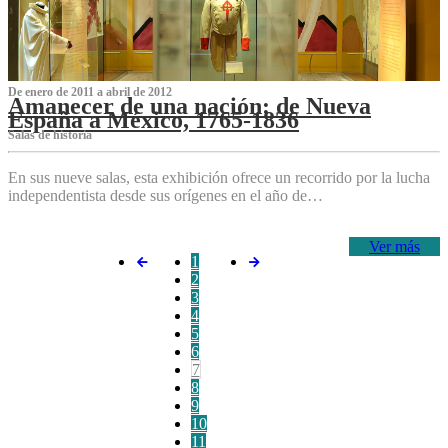
De enero de 2011 a abril de 2012
Amanecer de una nación: de Nueva
España a México, 1765-1836
Salas de historia
En sus nueve salas, esta exhibición ofrece un recorrido por la lucha
independentista desde sus orígenes en el año de…
Ver más
1
2
3
4
5
6
7
8
9
10
11