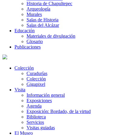
Historia de Chapultepec
Arqueología
Murales
Salas de Historia
Salas del Alcázar
Educación
Materiales de divulgación
Glosario
Publicaciones
Colección
Curadurías
Colección
Gigapixel
Visita
Información general
Exposiciones
Agenda
Exposición: Bordado, de la virtud
Biblioteca
Servicios
Visitas guiadas
El Museo