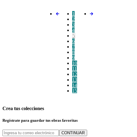
1
2
3
4
5
6
7
8
9
10
11
12
13
14
15
Crea tus colecciones
Regístrate para guardar tus obras favoritas
CONTINUAR