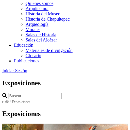
Quiénes somos
Arquitectura
Historia del Museo
Historia de Chapultepec
Arqueología
Murales
Salas de Historia
Salas del Alcázar
Educación
Materiales de divulgación
Glosario
Publicaciones
Iniciar Sesión
Exposiciones
/
Exposiciones
Exposiciones