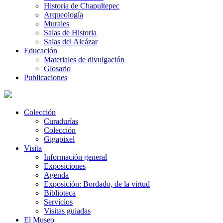
Historia de Chapultepec
Arqueología
Murales
Salas de Historia
Salas del Alcázar
Educación
Materiales de divulgación
Glosario
Publicaciones
Colección
Curadurías
Colección
Gigapixel
Visita
Información general
Exposiciones
Agenda
Exposición: Bordado, de la virtud
Biblioteca
Servicios
Visitas guiadas
El Museo