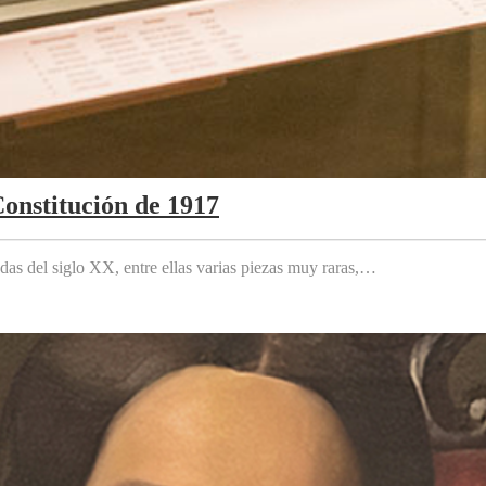
Constitución de 1917
das del siglo XX, entre ellas varias piezas muy raras,…