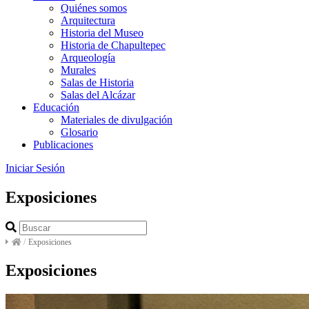
Quiénes somos
Arquitectura
Historia del Museo
Historia de Chapultepec
Arqueología
Murales
Salas de Historia
Salas del Alcázar
Educación
Materiales de divulgación
Glosario
Publicaciones
Iniciar Sesión
Exposiciones
/
Exposiciones
Exposiciones