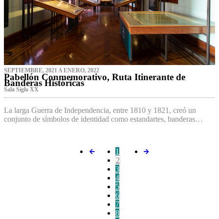
SEPTIEMBRE, 2021 A ENERO, 2022
Pabellón Conmemorativo, Ruta Itinerante de
Banderas Históricas
Sala Siglo XX
La larga Guerra de Independencia, entre 1810 y 1821, creó un
conjunto de símbolos de identidad como estandartes, banderas…
1
2
3
4
5
6
7
8