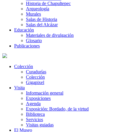
Historia de Chapultepec
Arqueología
Murales
Salas de Historia
Salas del Alcázar
Educación
Materiales de divulgación
Glosario
Publicaciones
Colección
Curadurías
Colección
Gigapixel
Visita
Información general
Exposiciones
Agenda
Exposición: Bordado, de la virtud
Biblioteca
Servicios
Visitas guiadas
El Museo