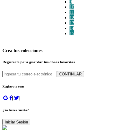
9
10
11
12
13
14
15
Crea tus colecciones
Regístrate para guardar tus obras favoritas
CONTINUAR
Regístrate con:
|
|
|
|
¿Ya tienes cuenta?
Iniciar Sesión