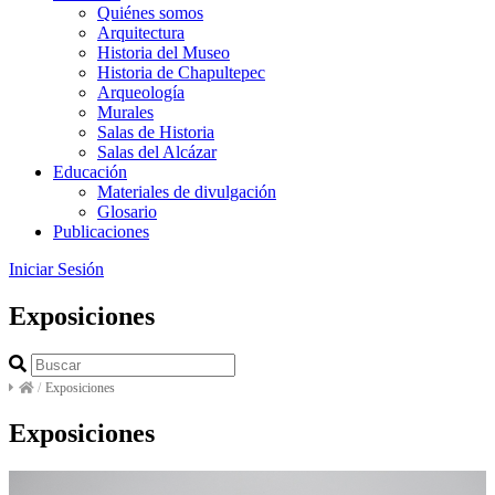
Quiénes somos
Arquitectura
Historia del Museo
Historia de Chapultepec
Arqueología
Murales
Salas de Historia
Salas del Alcázar
Educación
Materiales de divulgación
Glosario
Publicaciones
Iniciar Sesión
Exposiciones
/
Exposiciones
Exposiciones