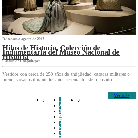
De marzo a agosto de 2015
Hilos de Historia, Colección de
Indumentaria del Museo Nacional de
Historia
Castillo de Chapultepec
Vestidos con cerca de 250 años de antigüedad, casacas militares o
prendas usadas durante los años sesenta del siglo pasado…
Ver más
1
2
3
4
5
6
7