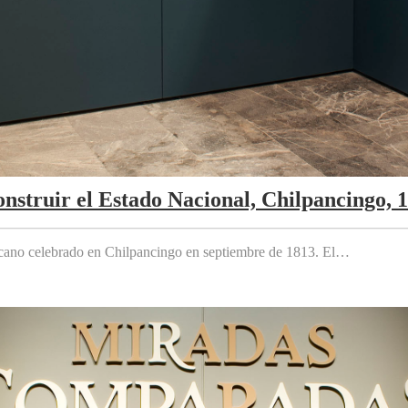
nstruir el Estado Nacional, Chilpancingo, 
cano celebrado en Chilpancingo en septiembre de 1813. El…