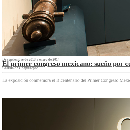
De septiembre de 2013 a enero de 2014
El primer congreso mexicano: sueño por co
Castillo de Chapultepec
La exposición conmemora el Bicentenario del Primer Congreso Mexi