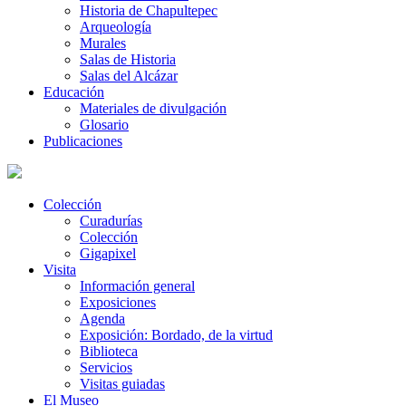
Historia de Chapultepec
Arqueología
Murales
Salas de Historia
Salas del Alcázar
Educación
Materiales de divulgación
Glosario
Publicaciones
Colección
Curadurías
Colección
Gigapixel
Visita
Información general
Exposiciones
Agenda
Exposición: Bordado, de la virtud
Biblioteca
Servicios
Visitas guiadas
El Museo