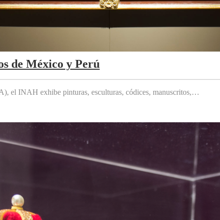
os de México y Perú
 el INAH exhibe pinturas, esculturas, códices, manuscritos,…