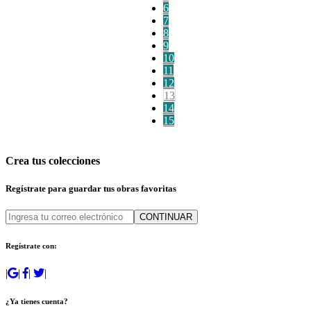
6
7
8
9
10
11
12
13
14
15
Crea tus colecciones
Regístrate para guardar tus obras favoritas
CONTINUAR
Regístrate con:
|
|
|
|
¿Ya tienes cuenta?