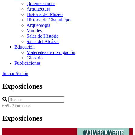
Quiénes somos
Arquitectura
Historia del Museo
Historia de Chapultepec
Arqueología
Murales
Salas de Historia
Salas del Alcázar
Educación
Materiales de divulgación
Glosario
Publicaciones
Iniciar Sesión
Exposiciones
/
Exposiciones
Exposiciones