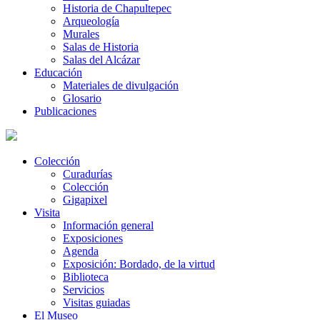
Historia de Chapultepec
Arqueología
Murales
Salas de Historia
Salas del Alcázar
Educación
Materiales de divulgación
Glosario
Publicaciones
Colección
Curadurías
Colección
Gigapixel
Visita
Información general
Exposiciones
Agenda
Exposición: Bordado, de la virtud
Biblioteca
Servicios
Visitas guiadas
El Museo