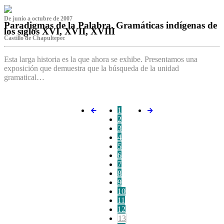
De junio a octubre de 2007
Paradigmas de la Palabra. Gramáticas indígenas de
los siglos XVI, XVII, XVIII
Castillo de Chapultepec
Esta larga historia es la que ahora se exhibe. Presentamos una
exposición que demuestra que la búsqueda de la unidad
gramatical…
1
2
3
4
5
6
7
8
9
10
11
12
13