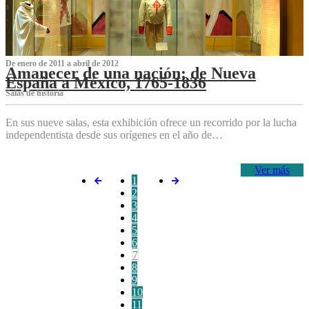
De enero de 2011 a abril de 2012
Amanecer de una nación: de Nueva
España a México, 1765-1836
Salas de historia
En sus nueve salas, esta exhibición ofrece un recorrido por la lucha
independentista desde sus orígenes en el año de…
Ver más
1
2
3
4
5
6
7
8
9
10
11