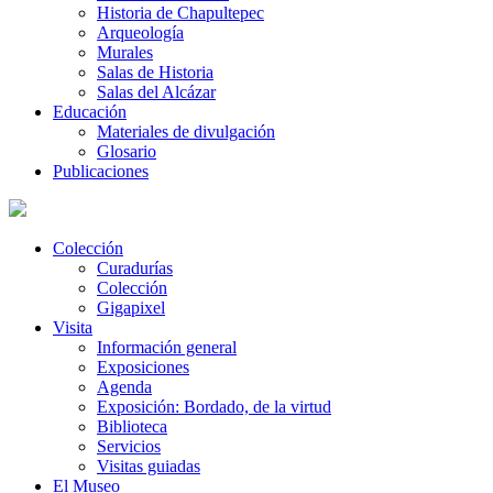
Historia de Chapultepec
Arqueología
Murales
Salas de Historia
Salas del Alcázar
Educación
Materiales de divulgación
Glosario
Publicaciones
Colección
Curadurías
Colección
Gigapixel
Visita
Información general
Exposiciones
Agenda
Exposición: Bordado, de la virtud
Biblioteca
Servicios
Visitas guiadas
El Museo