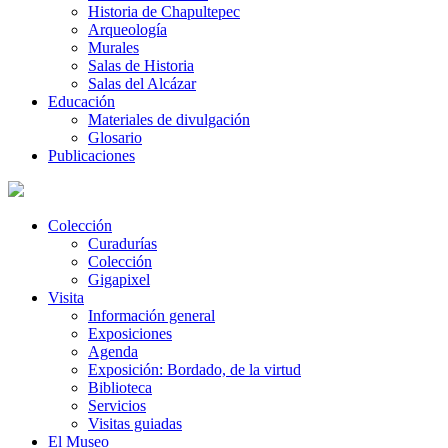
Historia de Chapultepec
Arqueología
Murales
Salas de Historia
Salas del Alcázar
Educación
Materiales de divulgación
Glosario
Publicaciones
Colección
Curadurías
Colección
Gigapixel
Visita
Información general
Exposiciones
Agenda
Exposición: Bordado, de la virtud
Biblioteca
Servicios
Visitas guiadas
El Museo