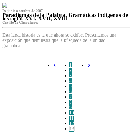
De junio a octubre de 2007
Paradigmas de la Palabra. Gramáticas indígenas de
los siglos XVI, XVII, XVIII
Castillo de Chapultepec
Esta larga historia es la que ahora se exhibe. Presentamos una
exposición que demuestra que la búsqueda de la unidad
gramatical…
1
2
3
4
5
6
7
8
9
10
11
12
13