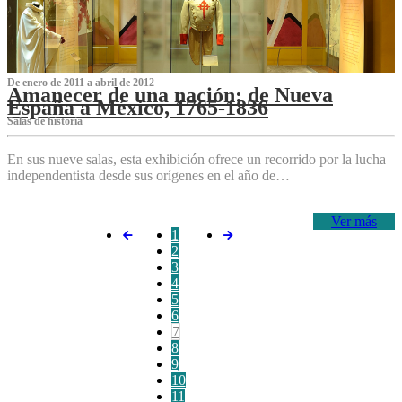
De enero de 2011 a abril de 2012
Amanecer de una nación: de Nueva
España a México, 1765-1836
Salas de historia
En sus nueve salas, esta exhibición ofrece un recorrido por la lucha
independentista desde sus orígenes en el año de…
Ver más
1
2
3
4
5
6
7
8
9
10
11