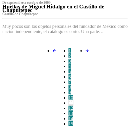
De septiembre a octubre de 2009
Huellas de Miguel Hidalgo en el Castillo de
Chapultepec
Castillo de Chapultepec
Muy pocos son los objetos personales del fundador de México como
nación independiente, el catálogo es corto. Una parte…
1
2
3
4
5
6
7
8
9
10
11
12
13
14
15