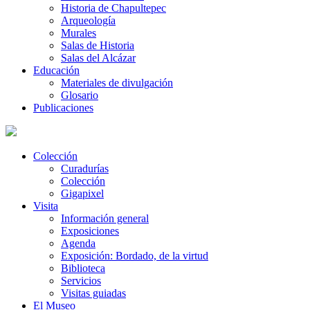
Historia de Chapultepec
Arqueología
Murales
Salas de Historia
Salas del Alcázar
Educación
Materiales de divulgación
Glosario
Publicaciones
Colección
Curadurías
Colección
Gigapixel
Visita
Información general
Exposiciones
Agenda
Exposición: Bordado, de la virtud
Biblioteca
Servicios
Visitas guiadas
El Museo