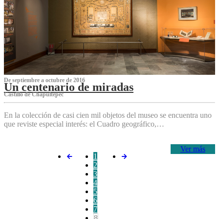
De septiembre a octubre de 2016
Un centenario de miradas
Castillo de Chapultepec
En la colección de casi cien mil objetos del museo se encuentra uno
que reviste especial interés: el Cuadro geográfico,…
Ver más
1
2
3
4
5
6
7
8