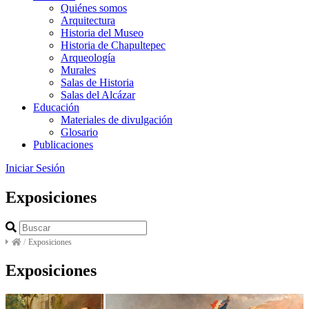
Quiénes somos
Arquitectura
Historia del Museo
Historia de Chapultepec
Arqueología
Murales
Salas de Historia
Salas del Alcázar
Educación
Materiales de divulgación
Glosario
Publicaciones
Iniciar Sesión
Exposiciones
/
Exposiciones
Exposiciones