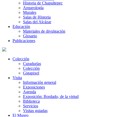
Historia de Chapultepec
Arqueología
Murales
Salas de Historia
Salas del Alcázar
Educación
Materiales de divulgación
Glosario
Publicaciones
Colección
Curadurías
Colección
Gigapixel
Visita
Información general
Exposiciones
Agenda
Exposición: Bordado, de la virtud
Biblioteca
Servicios
Visitas guiadas
El Museo