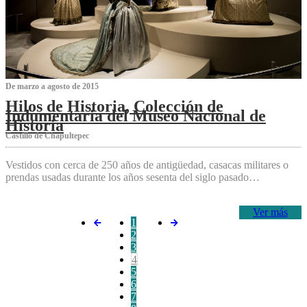
De marzo a agosto de 2015
Hilos de Historia, Colección de
Indumentaria del Museo Nacional de
Historia
Castillo de Chapultepec
Vestidos con cerca de 250 años de antigüedad, casacas militares o
prendas usadas durante los años sesenta del siglo pasado…
Ver más
1
2
3
4
5
6
7