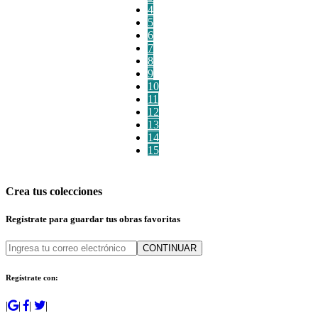
4
5
6
7
8
9
10
11
12
13
14
15
Crea tus colecciones
Regístrate para guardar tus obras favoritas
CONTINUAR
Regístrate con:
|
|
|
|