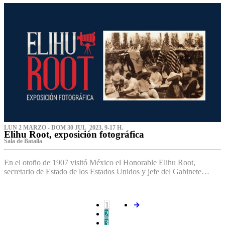
LUN 2 MARZO - DOM 30 JUL 2023, 9-17 H.
Elihu Root, exposición fotográfica
Sala de Batalla
En el otoño de 1907 visitó México el Honorable Elihu Root,
secretario de Estado de los Estados Unidos y jefe del Gabinete…
1
2
3