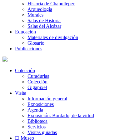
Historia de Chapultepec
Arqueología
Murales
Salas de Historia
Salas del Alcázar
Educación
Materiales de divulgación
Glosario
Publicaciones
Colección
Curadurías
Colección
Gigapixel
Visita
Información general
Exposiciones
Agenda
Exposición: Bordado, de la virtud
Biblioteca
Servicios
Visitas guiadas
El Museo