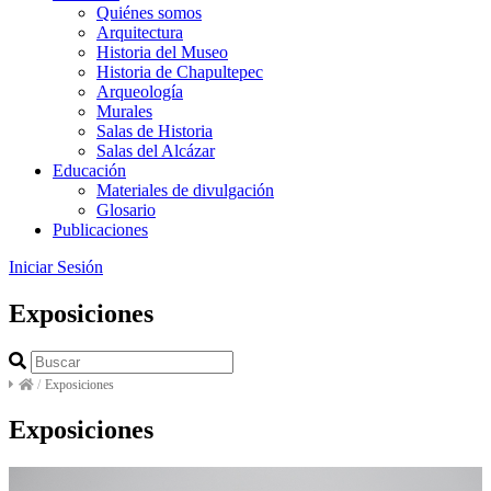
Quiénes somos
Arquitectura
Historia del Museo
Historia de Chapultepec
Arqueología
Murales
Salas de Historia
Salas del Alcázar
Educación
Materiales de divulgación
Glosario
Publicaciones
Iniciar Sesión
Exposiciones
/
Exposiciones
Exposiciones