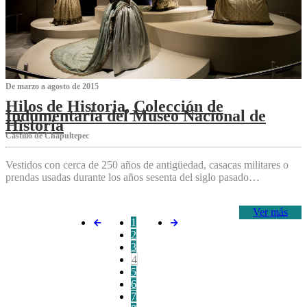
De marzo a agosto de 2015
Hilos de Historia, Colección de
Indumentaria del Museo Nacional de
Historia
Castillo de Chapultepec
Vestidos con cerca de 250 años de antigüedad, casacas militares o
prendas usadas durante los años sesenta del siglo pasado…
Ver más
1
2
3
4
5
6
7