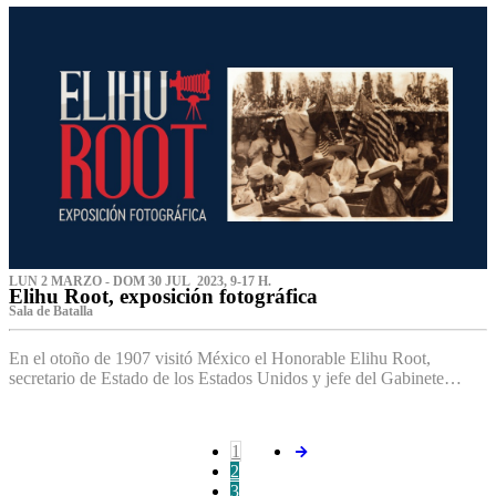
LUN 2 MARZO - DOM 30 JUL 2023, 9-17 H.
Elihu Root, exposición fotográfica
Sala de Batalla
En el otoño de 1907 visitó México el Honorable Elihu Root,
secretario de Estado de los Estados Unidos y jefe del Gabinete…
1
2
3