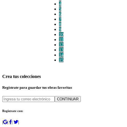
4
5
6
7
8
9
10
11
12
13
14
15
Crea tus colecciones
Regístrate para guardar tus obras favoritas
CONTINUAR
Regístrate con:
|
|
|
|