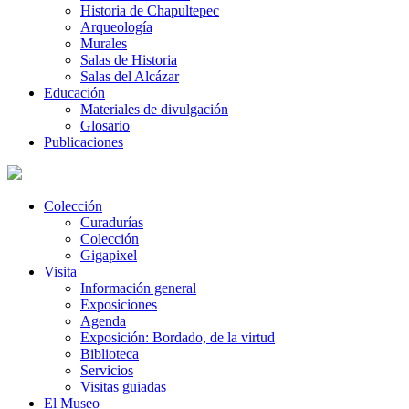
Historia de Chapultepec
Arqueología
Murales
Salas de Historia
Salas del Alcázar
Educación
Materiales de divulgación
Glosario
Publicaciones
Colección
Curadurías
Colección
Gigapixel
Visita
Información general
Exposiciones
Agenda
Exposición: Bordado, de la virtud
Biblioteca
Servicios
Visitas guiadas
El Museo