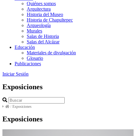
Quiénes somos
Arquitectura
Historia del Museo
Historia de Chapultepec
Arqueología
Murales
Salas de Historia
Salas del Alcázar
Educación
Materiales de divulgación
Glosario
Publicaciones
Iniciar Sesión
Exposiciones
/
Exposiciones
Exposiciones