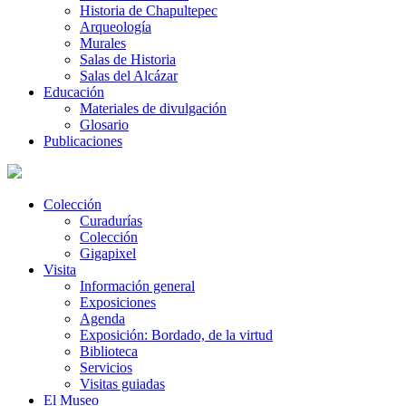
Historia de Chapultepec
Arqueología
Murales
Salas de Historia
Salas del Alcázar
Educación
Materiales de divulgación
Glosario
Publicaciones
Colección
Curadurías
Colección
Gigapixel
Visita
Información general
Exposiciones
Agenda
Exposición: Bordado, de la virtud
Biblioteca
Servicios
Visitas guiadas
El Museo