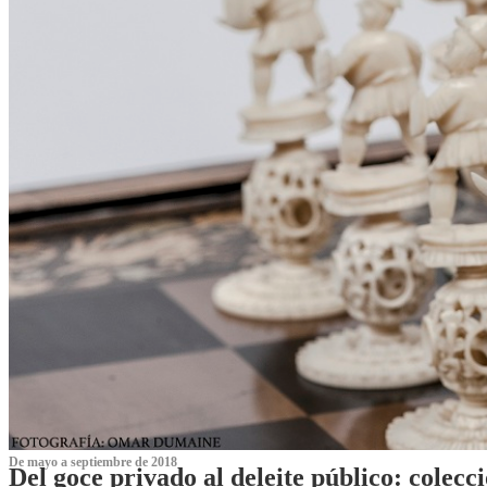
De mayo a septiembre de 2018
Del goce privado al deleite público: cole