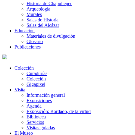
Historia de Chapultepec
Arqueología
Murales
Salas de Historia
Salas del Alcázar
Educación
Materiales de divulgación
Glosario
Publicaciones
Colección
Curadurías
Colección
Gigapixel
Visita
Información general
Exposiciones
Agenda
Exposición: Bordado, de la virtud
Biblioteca
Servicios
Visitas guiadas
El Museo