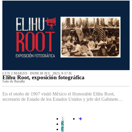
LUN 2 MARZO - DOM 30 JUL 2023, 9-17 H.
Elihu Root, exposición fotográfica
Sala de Batalla
En el otoño de 1907 visitó México el Honorable Elihu Root,
secretario de Estado de los Estados Unidos y jefe del Gabinete…
1
2
3