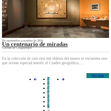
De septiembre a octubre de 2016
Un centenario de miradas
Castillo de Chapultepec
En la colección de casi cien mil objetos del museo se encuentra uno
que reviste especial interés: el Cuadro geográfico,…
Ver más
1
2
3
4
5
6
7
8