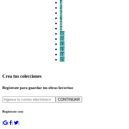
4
5
6
7
8
9
10
11
12
13
14
15
Crea tus colecciones
Regístrate para guardar tus obras favoritas
CONTINUAR
Regístrate con:
|
|
|
|