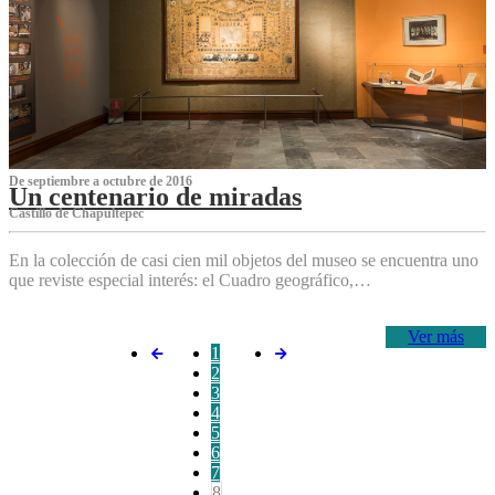
De septiembre a octubre de 2016
Un centenario de miradas
Castillo de Chapultepec
En la colección de casi cien mil objetos del museo se encuentra uno
que reviste especial interés: el Cuadro geográfico,…
Ver más
1
2
3
4
5
6
7
8