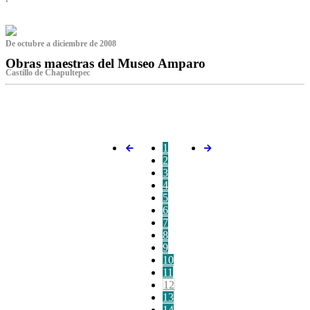
De octubre a diciembre de 2008
Obras maestras del Museo Amparo
Castillo de Chapultepec
‌
1
2
3
4
5
6
7
8
9
10
11
12
13
14