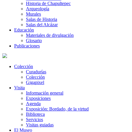
Historia de Chapultepec
Arqueología
Murales
Salas de Historia
Salas del Alcázar
Educación
Materiales de divulgación
Glosario
Publicaciones
Colección
Curadurías
Colección
Gigapixel
Visita
Información general
Exposiciones
Agenda
Exposición: Bordado, de la virtud
Biblioteca
Servicios
Visitas guiadas
El Museo