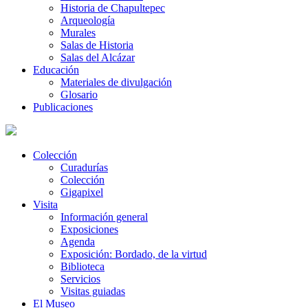
Historia de Chapultepec
Arqueología
Murales
Salas de Historia
Salas del Alcázar
Educación
Materiales de divulgación
Glosario
Publicaciones
Colección
Curadurías
Colección
Gigapixel
Visita
Información general
Exposiciones
Agenda
Exposición: Bordado, de la virtud
Biblioteca
Servicios
Visitas guiadas
El Museo