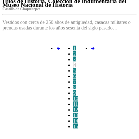
Hilos de Historia, Colección de Indumentaria del
Museo Nacional de Historia
Castillo de Chapultepec
Vestidos con cerca de 250 años de antigüedad, casacas militares o
prendas usadas durante los años sesenta del siglo pasado…
1
2
3
4
5
6
7
8
9
10
11
12
13
14
15