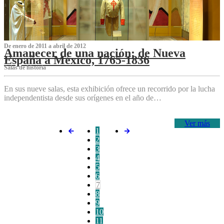
De enero de 2011 a abril de 2012
Amanecer de una nación: de Nueva
España a México, 1765-1836
Salas de historia
En sus nueve salas, esta exhibición ofrece un recorrido por la lucha
independentista desde sus orígenes en el año de…
Ver más
1
2
3
4
5
6
7
8
9
10
11