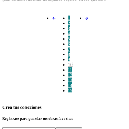
1
2
3
4
5
6
7
8
9
10
11
12
13
14
15
Crea tus colecciones
Regístrate para guardar tus obras favoritas