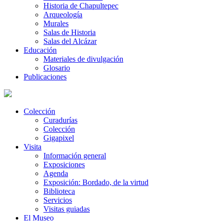
Historia de Chapultepec
Arqueología
Murales
Salas de Historia
Salas del Alcázar
Educación
Materiales de divulgación
Glosario
Publicaciones
Colección
Curadurías
Colección
Gigapixel
Visita
Información general
Exposiciones
Agenda
Exposición: Bordado, de la virtud
Biblioteca
Servicios
Visitas guiadas
El Museo