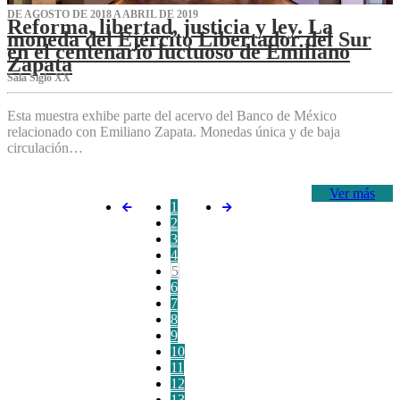
DE AGOSTO DE 2018 A ABRIL DE 2019
Reforma, libertad, justicia y ley. La
moneda del Ejército Libertador del Sur
en el centenario luctuoso de Emiliano
Zapata
Sala Siglo XX
Esta muestra exhibe parte del acervo del Banco de México
relacionado con Emiliano Zapata. Monedas única y de baja
circulación…
Ver más
1
2
3
4
5
6
7
8
9
10
11
12
13