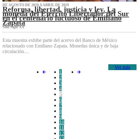
DE AGOSTO DE 2018 A ABRIL DE 2019
Reforma, libertad, justicia y ley. La
moneda del Ejército Libertador del Sur
en el centenario luctuoso de Emiliano
Zapata
Sala Siglo XX
Esta muestra exhibe parte del acervo del Banco de México
relacionado con Emiliano Zapata. Monedas única y de baja
circulación…
Ver más
1
2
3
4
5
6
7
8
9
10
11
12
13