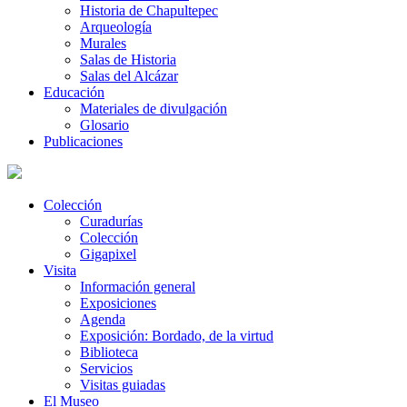
Historia de Chapultepec
Arqueología
Murales
Salas de Historia
Salas del Alcázar
Educación
Materiales de divulgación
Glosario
Publicaciones
Colección
Curadurías
Colección
Gigapixel
Visita
Información general
Exposiciones
Agenda
Exposición: Bordado, de la virtud
Biblioteca
Servicios
Visitas guiadas
El Museo