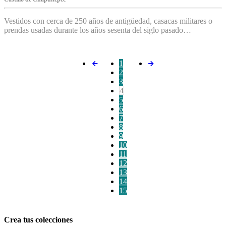
Vestidos con cerca de 250 años de antigüedad, casacas militares o
prendas usadas durante los años sesenta del siglo pasado…
1
2
3
4
5
6
7
8
9
10
11
12
13
14
15
Crea tus colecciones