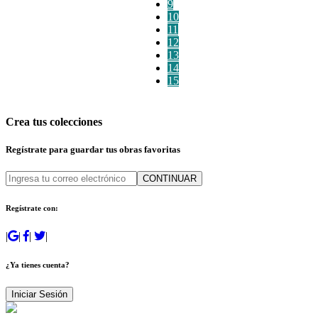
9
10
11
12
13
14
15
Crea tus colecciones
Regístrate para guardar tus obras favoritas
CONTINUAR
Regístrate con:
|
|
|
|
¿Ya tienes cuenta?
Iniciar Sesión