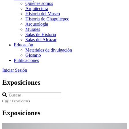
Quiénes somos
Arquitectura
Historia del Museo
Historia de Chapultepec
Arqueología
Murales
Salas de Historia
Salas del Alcázar
Educación
Materiales de divulgación
Glosario
Publicaciones
Iniciar Sesión
Exposiciones
/
Exposiciones
Exposiciones