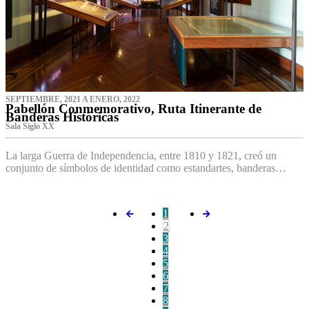
SEPTIEMBRE, 2021 A ENERO, 2022
Pabellón Conmemorativo, Ruta Itinerante de
Banderas Históricas
Sala Siglo XX
La larga Guerra de Independencia, entre 1810 y 1821, creó un
conjunto de símbolos de identidad como estandartes, banderas…
1
2
3
4
5
6
7
8