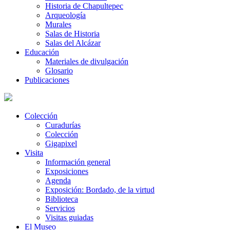
Historia de Chapultepec
Arqueología
Murales
Salas de Historia
Salas del Alcázar
Educación
Materiales de divulgación
Glosario
Publicaciones
Colección
Curadurías
Colección
Gigapixel
Visita
Información general
Exposiciones
Agenda
Exposición: Bordado, de la virtud
Biblioteca
Servicios
Visitas guiadas
El Museo