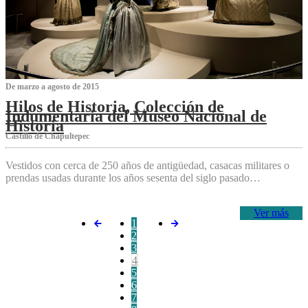
De marzo a agosto de 2015
Hilos de Historia, Colección de
Indumentaria del Museo Nacional de
Historia
Castillo de Chapultepec
Vestidos con cerca de 250 años de antigüedad, casacas militares o
prendas usadas durante los años sesenta del siglo pasado…
Ver más
1
2
3
4
5
6
7