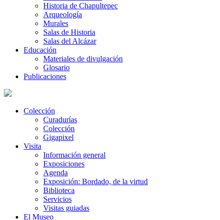
Historia de Chapultepec
Arqueología
Murales
Salas de Historia
Salas del Alcázar
Educación
Materiales de divulgación
Glosario
Publicaciones
Colección
Curadurías
Colección
Gigapixel
Visita
Información general
Exposiciones
Agenda
Exposición: Bordado, de la virtud
Biblioteca
Servicios
Visitas guiadas
El Museo