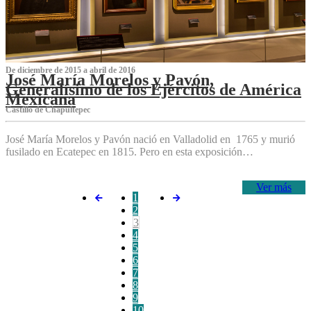
De diciembre de 2015 a abril de 2016
José María Morelos y Pavón,
Generalísimo de los Ejércitos de América
Mexicana
C‌astillo de Chapultepec
José María Morelos y Pavón nació en Valladolid en 1765 y murió
fusilado en Ecatepec en 1815. Pero en esta exposición…
Ver más
1
2
3
4
5
6
7
8
9
10