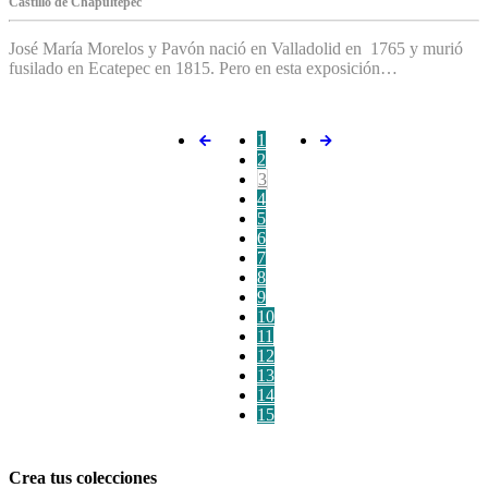
C‌astillo de Chapultepec
José María Morelos y Pavón nació en Valladolid en 1765 y murió
fusilado en Ecatepec en 1815. Pero en esta exposición…
1
2
3
4
5
6
7
8
9
10
11
12
13
14
15
Crea tus colecciones