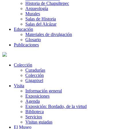
Historia de Chapultepec
Arqueología
Murales
Salas de Historia
Salas del Alcázar
Educación
Materiales de divulgación
Glosario
Publicaciones
Colección
Curadurías
Colección
Gigapixel
Visita
Información general
Exposiciones
Agenda
Exposición: Bordado, de la virtud
Biblioteca
Servicios
Visitas guiadas
El Museo