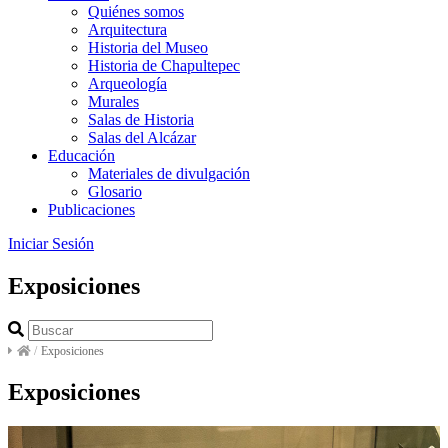
Quiénes somos
Arquitectura
Historia del Museo
Historia de Chapultepec
Arqueología
Murales
Salas de Historia
Salas del Alcázar
Educación
Materiales de divulgación
Glosario
Publicaciones
Iniciar Sesión
Exposiciones
/
Exposiciones
Exposiciones