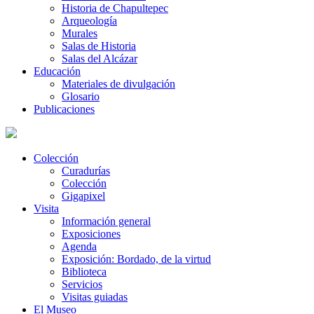
Historia de Chapultepec
Arqueología
Murales
Salas de Historia
Salas del Alcázar
Educación
Materiales de divulgación
Glosario
Publicaciones
Colección
Curadurías
Colección
Gigapixel
Visita
Información general
Exposiciones
Agenda
Exposición: Bordado, de la virtud
Biblioteca
Servicios
Visitas guiadas
El Museo