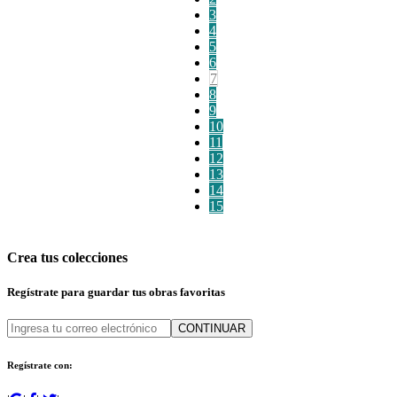
3
4
5
6
7
8
9
10
11
12
13
14
15
Crea tus colecciones
Regístrate para guardar tus obras favoritas
CONTINUAR
Regístrate con: