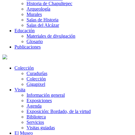
Historia de Chapultepec
Arqueología
Murales
Salas de Historia
Salas del Alcázar
Educación
Materiales de divulgación
Glosario
Publicaciones
Colección
Curadurías
Colección
Gigapixel
Visita
Información general
Exposiciones
Agenda
Exposición: Bordado, de la virtud
Biblioteca
Servicios
Visitas guiadas
El Museo