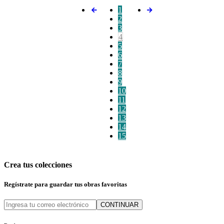
1
2
3
4
5
6
7
8
9
10
11
12
13
14
15
Crea tus colecciones
Regístrate para guardar tus obras favoritas
CONTINUAR