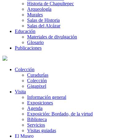
Historia de Chapultepec
Arqueología
Murales
Salas de Historia
Salas del Alcázar
Educación
Materiales de divulgación
Glosario
Publicaciones
Colección
Curadurías
Colección
Gigapixel
Visita
Información general
Exposiciones
Agenda
Exposición: Bordado, de la virtud
Biblioteca
Servicios
Visitas guiadas
El Museo