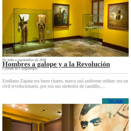
De julio a septiembre de 2010
Hombres a galope y a la Revolución
Castillo de Chapultepec
Emiliano Zapata era buen charro, nunca usó uniforme militar: era un
civil revolucionario, por eso sus símbolos de caudillo,…
Ver más