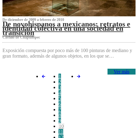
De diciembre de 2009 a febrero de 2010
De novohispanos a mexicanos: retratos e
identidad colectiva en una sociedad en
transición
Castillo de Chapultepec
Exposición compuesta por poco más de 100 pinturas de mediano y
gran formato, además de algunos objetos, en los que se…
Ver más
1
2
3
4
5
6
7
8
9
10
11
12