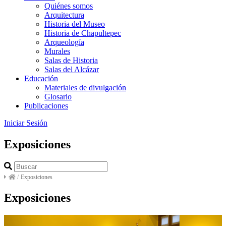
Quiénes somos
Arquitectura
Historia del Museo
Historia de Chapultepec
Arqueología
Murales
Salas de Historia
Salas del Alcázar
Educación
Materiales de divulgación
Glosario
Publicaciones
Iniciar Sesión
Exposiciones
/
Exposiciones
Exposiciones