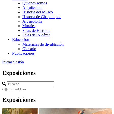
Quiénes somos
Arquitectura
Historia del Museo
Historia de Chapultepec
Arqueología
Murales
Salas de Historia
Salas del Alcázar
Educación
Materiales de divulgación
Glosario
Publicaciones
Iniciar Sesión
Exposiciones
/
Exposiciones
Exposiciones