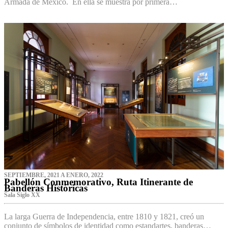
Armada de México. En ella se muestra por primera…
SEPTIEMBRE, 2021 A ENERO, 2022
Pabellón Conmemorativo, Ruta Itinerante de
Banderas Históricas
Sala Siglo XX
La larga Guerra de Independencia, entre 1810 y 1821, creó un
conjunto de símbolos de identidad como estandartes, banderas…