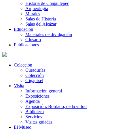
Historia de Chapultepec
Arqueología
Murales
Salas de Historia
Salas del Alcázar
Educación
Materiales de divulgación
Glosario
Publicaciones
Colección
Curadurías
Colección
Gigapixel
Visita
Información general
Exposiciones
Agenda
Exposición: Bordado, de la virtud
Biblioteca
Servicios
Visitas guiadas
El Museo