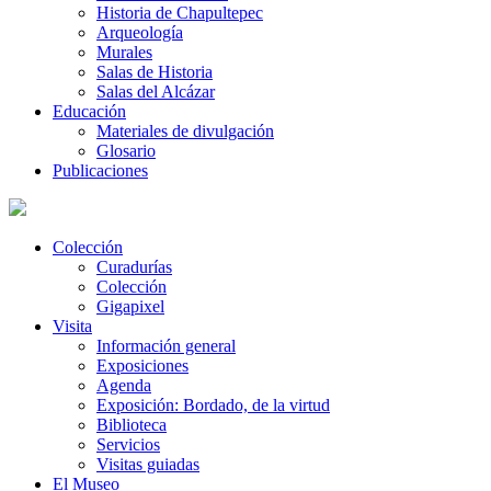
Historia de Chapultepec
Arqueología
Murales
Salas de Historia
Salas del Alcázar
Educación
Materiales de divulgación
Glosario
Publicaciones
Colección
Curadurías
Colección
Gigapixel
Visita
Información general
Exposiciones
Agenda
Exposición: Bordado, de la virtud
Biblioteca
Servicios
Visitas guiadas
El Museo