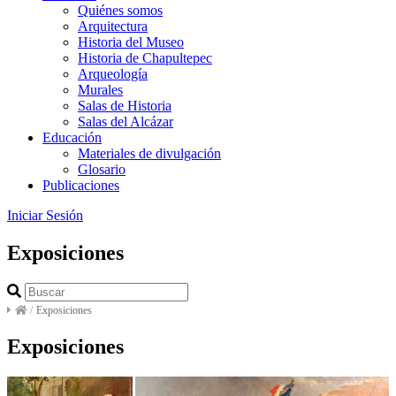
Quiénes somos
Arquitectura
Historia del Museo
Historia de Chapultepec
Arqueología
Murales
Salas de Historia
Salas del Alcázar
Educación
Materiales de divulgación
Glosario
Publicaciones
Iniciar Sesión
Exposiciones
/
Exposiciones
Exposiciones