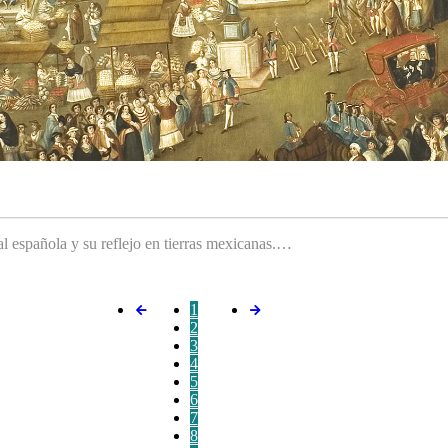
ral española y su reflejo en tierras mexicanas.…
1
2
3
4
5
6
7
8