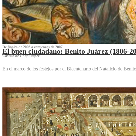
De finales de 2006 a comienzos de 2007
El buen ciudadano: Benito Juárez (1806-2
Castillo de Chapultepec
En el marco de los festejos por el Bicentenario del Natalicio de Beni