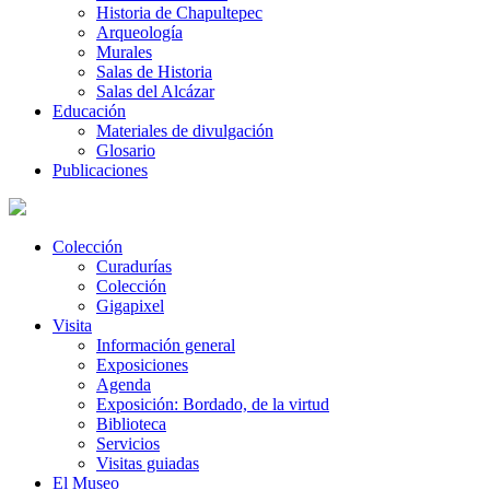
Historia de Chapultepec
Arqueología
Murales
Salas de Historia
Salas del Alcázar
Educación
Materiales de divulgación
Glosario
Publicaciones
Colección
Curadurías
Colección
Gigapixel
Visita
Información general
Exposiciones
Agenda
Exposición: Bordado, de la virtud
Biblioteca
Servicios
Visitas guiadas
El Museo