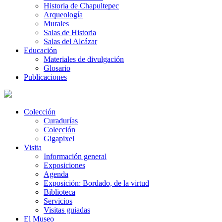
Historia de Chapultepec
Arqueología
Murales
Salas de Historia
Salas del Alcázar
Educación
Materiales de divulgación
Glosario
Publicaciones
Colección
Curadurías
Colección
Gigapixel
Visita
Información general
Exposiciones
Agenda
Exposición: Bordado, de la virtud
Biblioteca
Servicios
Visitas guiadas
El Museo