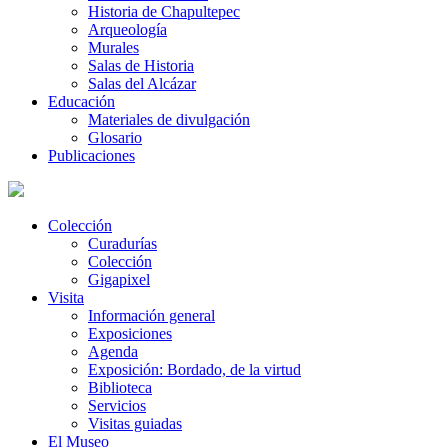
Historia de Chapultepec
Arqueología
Murales
Salas de Historia
Salas del Alcázar
Educación
Materiales de divulgación
Glosario
Publicaciones
Colección
Curadurías
Colección
Gigapixel
Visita
Información general
Exposiciones
Agenda
Exposición: Bordado, de la virtud
Biblioteca
Servicios
Visitas guiadas
El Museo