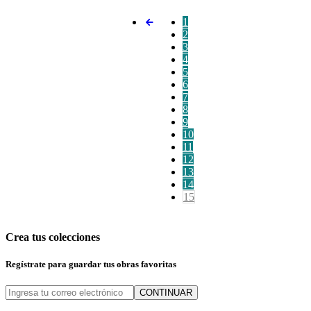
1
2
3
4
5
6
7
8
9
10
11
12
13
14
15
Crea tus colecciones
Regístrate para guardar tus obras favoritas
CONTINUAR