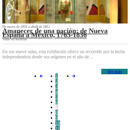
De enero de 2011 a abril de 2012
Amanecer de una nación: de Nueva
España a México, 1765-1836
Salas de historia
En sus nueve salas, esta exhibición ofrece un recorrido por la lucha
independentista desde sus orígenes en el año de…
Ver más
1
2
3
4
5
6
7
8
9
10
11