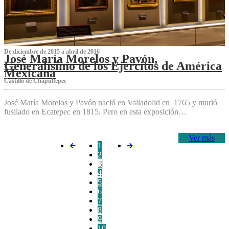
De diciembre de 2015 a abril de 2016
José María Morelos y Pavón,
Generalísimo de los Ejércitos de América
Mexicana
C‌astillo de Chapultepec
José María Morelos y Pavón nació en Valladolid en 1765 y murió
fusilado en Ecatepec en 1815. Pero en esta exposición…
Ver más
1
2
3
4
5
6
7
8
9
10