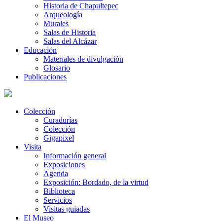
Historia de Chapultepec
Arqueología
Murales
Salas de Historia
Salas del Alcázar
Educación
Materiales de divulgación
Glosario
Publicaciones
Colección
Curadurías
Colección
Gigapixel
Visita
Información general
Exposiciones
Agenda
Exposición: Bordado, de la virtud
Biblioteca
Servicios
Visitas guiadas
El Museo