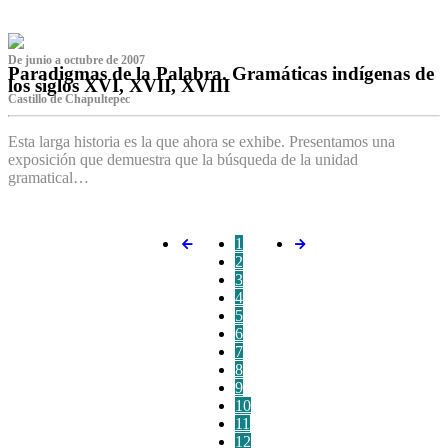
De junio a octubre de 2007
Paradigmas de la Palabra. Gramáticas indígenas de
los siglos XVI, XVII, XVIII
Castillo de Chapultepec
Esta larga historia es la que ahora se exhibe. Presentamos una
exposición que demuestra que la búsqueda de la unidad
gramatical…
1
2
3
4
5
6
7
8
9
10
11
12