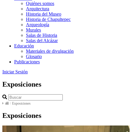
Quiénes somos
Arquitectura
Historia del Museo
Historia de Chapultepec
Arqueología
Murales
Salas de Historia
Salas del Alcázar
Educación
Materiales de divulgación
Glosario
Publicaciones
Iniciar Sesión
Exposiciones
/
Exposiciones
Exposiciones