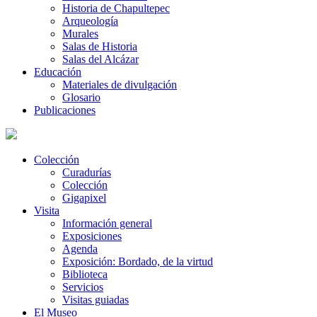
Historia de Chapultepec
Arqueología
Murales
Salas de Historia
Salas del Alcázar
Educación
Materiales de divulgación
Glosario
Publicaciones
Colección
Curadurías
Colección
Gigapixel
Visita
Información general
Exposiciones
Agenda
Exposición: Bordado, de la virtud
Biblioteca
Servicios
Visitas guiadas
El Museo