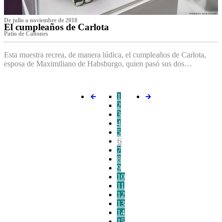
De julio a noviembre de 2018
El cumpleaños de Carlota
Patio de Cañones
Esta muestra recrea, de manera lúdica, el cumpleaños de Carlota,
esposa de Maximiliano de Habsburgo, quien pasó sus dos…
1
2
3
4
5
6
7
8
9
10
11
12
13
14
15