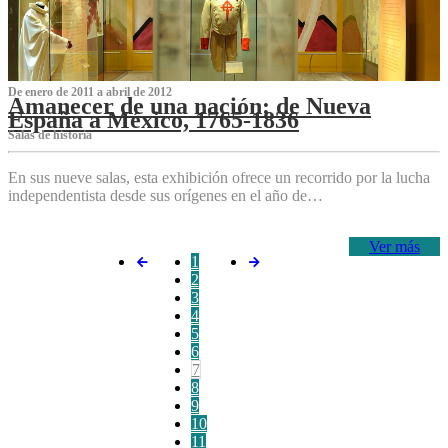
De enero de 2011 a abril de 2012
Amanecer de una nación: de Nueva
España a México, 1765-1836
Salas de historia
En sus nueve salas, esta exhibición ofrece un recorrido por la lucha
independentista desde sus orígenes en el año de…
Ver más
1
2
3
4
5
6
7
8
9
10
11