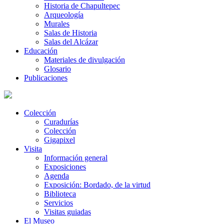
Historia de Chapultepec
Arqueología
Murales
Salas de Historia
Salas del Alcázar
Educación
Materiales de divulgación
Glosario
Publicaciones
Colección
Curadurías
Colección
Gigapixel
Visita
Información general
Exposiciones
Agenda
Exposición: Bordado, de la virtud
Biblioteca
Servicios
Visitas guiadas
El Museo