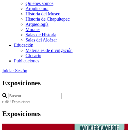
Quiénes somos
Arquitectura
Historia del Museo
Historia de Chapultepec
Arqueología
Murales
Salas de Historia
Salas del Alcázar
Educación
Materiales de divulgación
Glosario
Publicaciones
Iniciar Sesión
Exposiciones
/
Exposiciones
Exposiciones