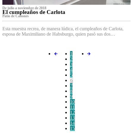
De julio a noviembre de 2018
El cumpleaños de Carlota
Patio de Cañones
Esta muestra recrea, de manera lúdica, el cumpleaños de Carlota,
esposa de Maximiliano de Habsburgo, quien pasó sus dos…
1
2
3
4
5
6
7
8
9
10
11
12
13
14
15