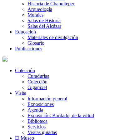
Historia de Chapultepec
Arqueología
Murales
Salas de Historia
Salas del Alcázar
Educación
Materiales de divulgación
Glosario
Publicaciones
Colección
Curadurías
Colección
Gigapixel
Visita
Información general
Exposiciones
Agenda
Exposición: Bordado, de la virtud
Biblioteca
Servicios
Visitas guiadas
El Museo