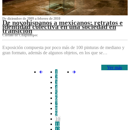
De diciembre de 2009 a febrero de 2010
De novohispanos a mexicanos: retratos e
identidad colectiva en una sociedad en
transición
Castillo de Chapultepec
Exposición compuesta por poco más de 100 pinturas de mediano y
gran formato, además de algunos objetos, en los que se…
Ver más
1
2
3
4
5
6
7
8
9
10
11
12