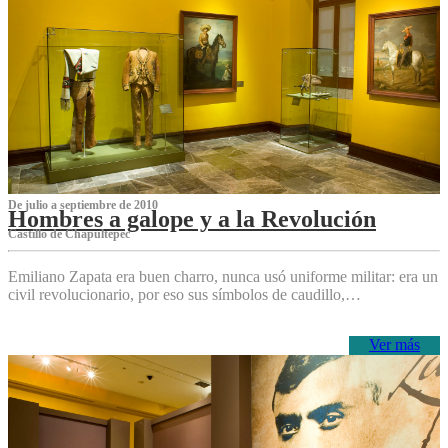
De julio a septiembre de 2010
Hombres a galope y a la Revolución
Castillo de Chapultepec
Emiliano Zapata era buen charro, nunca usó uniforme militar: era un
civil revolucionario, por eso sus símbolos de caudillo,…
Ver más