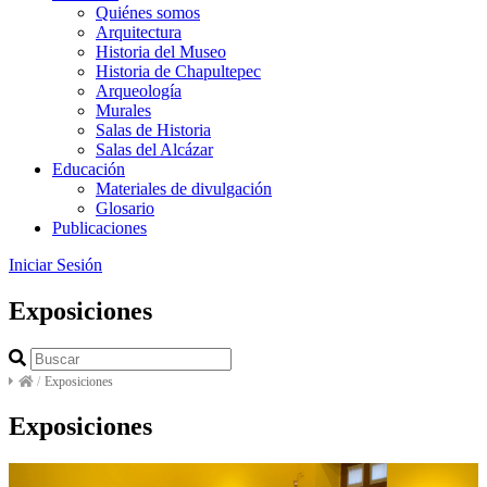
Quiénes somos
Arquitectura
Historia del Museo
Historia de Chapultepec
Arqueología
Murales
Salas de Historia
Salas del Alcázar
Educación
Materiales de divulgación
Glosario
Publicaciones
Iniciar Sesión
Exposiciones
/
Exposiciones
Exposiciones