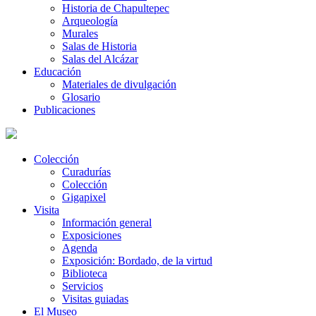
Historia de Chapultepec
Arqueología
Murales
Salas de Historia
Salas del Alcázar
Educación
Materiales de divulgación
Glosario
Publicaciones
Colección
Curadurías
Colección
Gigapixel
Visita
Información general
Exposiciones
Agenda
Exposición: Bordado, de la virtud
Biblioteca
Servicios
Visitas guiadas
El Museo