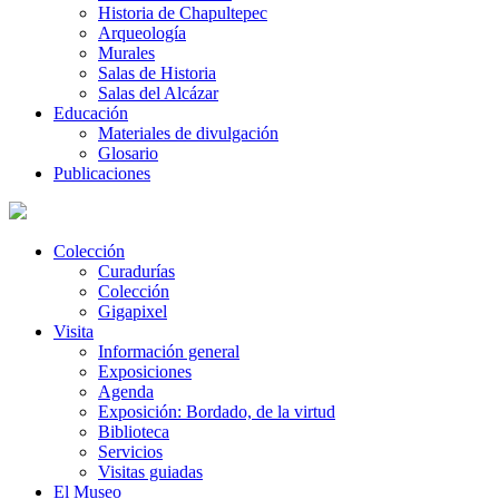
Historia de Chapultepec
Arqueología
Murales
Salas de Historia
Salas del Alcázar
Educación
Materiales de divulgación
Glosario
Publicaciones
Colección
Curadurías
Colección
Gigapixel
Visita
Información general
Exposiciones
Agenda
Exposición: Bordado, de la virtud
Biblioteca
Servicios
Visitas guiadas
El Museo