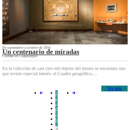
De septiembre a octubre de 2016
Un centenario de miradas
Castillo de Chapultepec
En la colección de casi cien mil objetos del museo se encuentra uno
que reviste especial interés: el Cuadro geográfico,…
Ver más
1
2
3
4
5
6
7
8