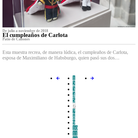
De julio a noviembre de 2018
El cumpleaños de Carlota
Patio de Cañones
Esta muestra recrea, de manera lúdica, el cumpleaños de Carlota,
esposa de Maximiliano de Habsburgo, quien pasó sus dos…
1
2
3
4
5
6
7
8
9
10
11