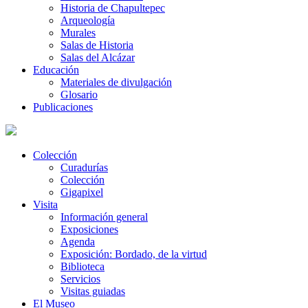
Historia de Chapultepec
Arqueología
Murales
Salas de Historia
Salas del Alcázar
Educación
Materiales de divulgación
Glosario
Publicaciones
Colección
Curadurías
Colección
Gigapixel
Visita
Información general
Exposiciones
Agenda
Exposición: Bordado, de la virtud
Biblioteca
Servicios
Visitas guiadas
El Museo