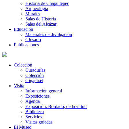
Historia de Chapultepec
Arqueología
Murales
Salas de Historia
Salas del Alcázar
Educación
Materiales de divulgación
Glosario
Publicaciones
Colección
Curadurías
Colección
Gigapixel
Visita
Información general
Exposiciones
Agenda
Exposición: Bordado, de la virtud
Biblioteca
Servicios
Visitas guiadas
El Museo