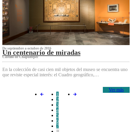
De septiembre a octubre de 2016
Un centenario de miradas
Castillo de Chapultepec
En la colección de casi cien mil objetos del museo se encuentra uno
que reviste especial interés: el Cuadro geográfico,…
Ver más
1
2
3
4
5
6
7
8