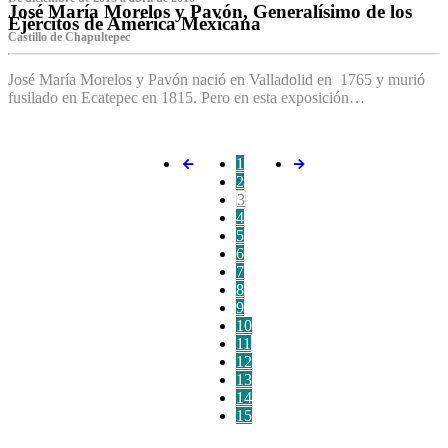
José María Morelos y Pavón, Generalísimo de los
Ejércitos de América Mexicana
C‌astillo de Chapultepec
José María Morelos y Pavón nació en Valladolid en 1765 y murió
fusilado en Ecatepec en 1815. Pero en esta exposición…
1
2
3
4
5
6
7
8
9
10
11
12
13
14
15