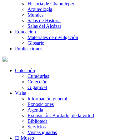
Historia de Chapultepec
Arqueología
Murales
Salas de Historia
Salas del Alcázar
Educación
Materiales de divulgación
Glosario
Publicaciones
Colección
Curadurías
Colección
Gigapixel
Visita
Información general
Exposiciones
Agenda
Exposición: Bordado, de la virtud
Biblioteca
Servicios
Visitas guiadas
El Museo