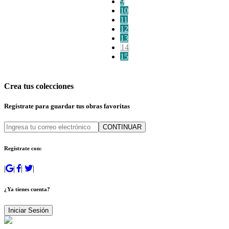
9
10
11
12
13
14
15
Crea tus colecciones
Regístrate para guardar tus obras favoritas
CONTINUAR
Regístrate con:
|
|
|
|
¿Ya tienes cuenta?
Iniciar Sesión