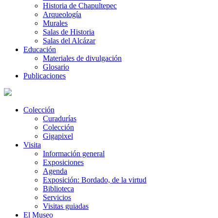
Historia de Chapultepec
Arqueología
Murales
Salas de Historia
Salas del Alcázar
Educación
Materiales de divulgación
Glosario
Publicaciones
Colección
Curadurías
Colección
Gigapixel
Visita
Información general
Exposiciones
Agenda
Exposición: Bordado, de la virtud
Biblioteca
Servicios
Visitas guiadas
El Museo