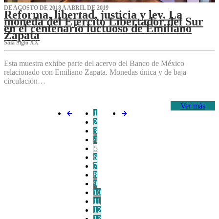
DE AGOSTO DE 2018 A ABRIL DE 2019
Reforma, libertad, justicia y ley. La
moneda del Ejército Libertador del Sur
en el centenario luctuoso de Emiliano
Zapata
Sala Siglo XX
Esta muestra exhibe parte del acervo del Banco de México
relacionado con Emiliano Zapata. Monedas única y de baja
circulación…
Ver más
1
2
3
4
5
6
7
8
9
10
11
12
13