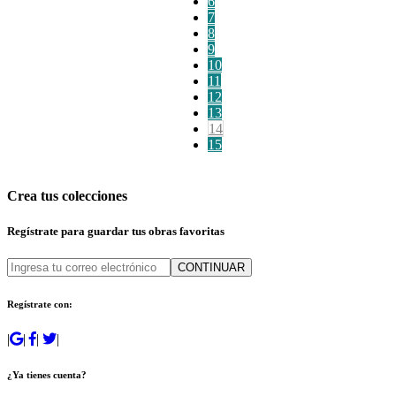
6
7
8
9
10
11
12
13
14
15
Crea tus colecciones
Regístrate para guardar tus obras favoritas
CONTINUAR
Regístrate con:
|
|
|
|
¿Ya tienes cuenta?