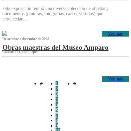
Esta exposición reunió una diversa colección de objetos y
documentos (pinturas, fotografías, cartas, vestidos) que
pertenecían…
Ver más
De octubre a diciembre de 2008
Obras maestras del Museo Amparo
Castillo de Chapultepec
‌
Ver más
1
2
3
4
5
6
7
8
9
10