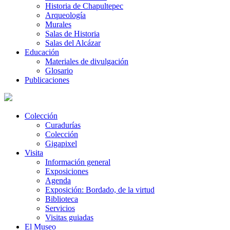
Historia de Chapultepec
Arqueología
Murales
Salas de Historia
Salas del Alcázar
Educación
Materiales de divulgación
Glosario
Publicaciones
Colección
Curadurías
Colección
Gigapixel
Visita
Información general
Exposiciones
Agenda
Exposición: Bordado, de la virtud
Biblioteca
Servicios
Visitas guiadas
El Museo