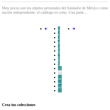
Muy pocos son los objetos personales del fundador de México como
nación independiente, el catálogo es corto. Una parte…
1
2
3
4
5
6
7
8
9
10
11
12
13
14
15
Crea tus colecciones