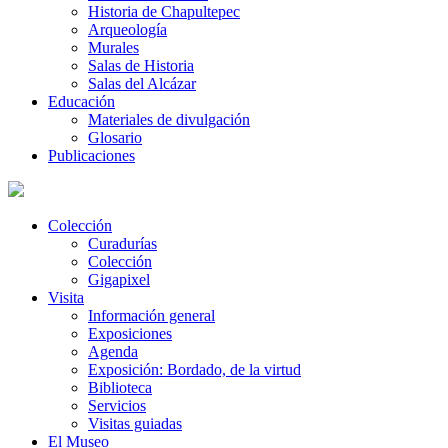
Historia de Chapultepec
Arqueología
Murales
Salas de Historia
Salas del Alcázar
Educación
Materiales de divulgación
Glosario
Publicaciones
Colección
Curadurías
Colección
Gigapixel
Visita
Información general
Exposiciones
Agenda
Exposición: Bordado, de la virtud
Biblioteca
Servicios
Visitas guiadas
El Museo