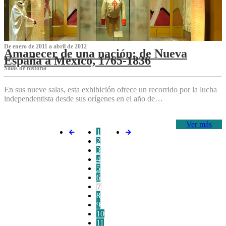
De enero de 2011 a abril de 2012
Amanecer de una nación: de Nueva
España a México, 1765-1836
Salas de historia
En sus nueve salas, esta exhibición ofrece un recorrido por la lucha
independentista desde sus orígenes en el año de…
Ver más
1
2
3
4
5
6
7
8
9
10
11